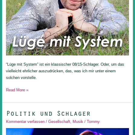
“Lüge mit System” ist ein klassischer 08/15-Schlager. Oder, um das
vielleicht ehrlicher auszudrücken, das, was ich mir unter einem
solchen vorstelle.
Read More »
Politik und Schlager
Politik
und
Kommentar verfassen
/
Gesellschaft
,
Musik
/
Tommy
Schlager