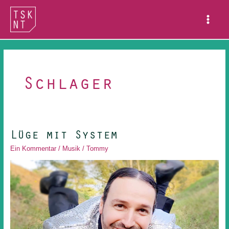
Zum
Main
Inhalt
Menu
springen
Schlager
Lüge mit System
Lüge
mit
Ein Kommentar
/
Musik
/
Tommy
System