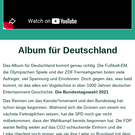
t
t
z
l
z
a
i
u
o
e
e
l
f
b
n
r
L
y
e
o
g
o
Album für Deutschland
Das Album für Deutschland kommt genau richtig. Die Fußball-EM,
die Olympischen Spiele und der ZDF Fernsehgarten boten viele
Aufreger, viel Spannung und Emotionen. Doch gegen das, was bald
kommt, ist das alles ein Vogelschiss in über 1000 Jahren deutscher
Entertainment-Geschichte:
Die Bundestagswahl 2021
.
Das Rennen um das Kanzler*innenamt und den Bundestag hat
schon lange begonnen. Während sich die Grünen von einem ins
nächste Fettnäpfchen setzen, hat die SPD noch gar nicht
mitbekommen, dass der Wahlkampf bereits begonnen hat. Die FDP
wartet fleißig weiter auf das CO2-schluckende Einhorn und die
Linke überlegt noch immer, wie sie ihre Liebe zu Russland mit dem