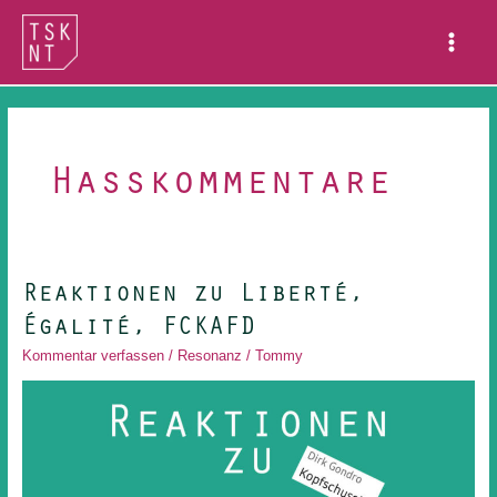
Zum
Main
Inhalt
Menu
springen
Hasskommentare
Reaktionen zu Liberté,
Reaktionen
zu
Égalité, FCKAFD
Liberté,
Kommentar verfassen
/
Resonanz
/
Tommy
Égalité,
FCKAFD